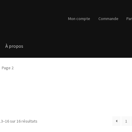
Mon compte
Commande
Pan
À propos
Page 2
Trié
13–16 sur 16 résultats
1
du