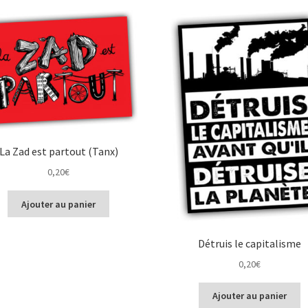
plus
récent
au
plus
ancien
La Zad est partout (Tanx)
0,20
€
Ajouter au panier
Détruis le capitalisme
0,20
€
Ajouter au panier