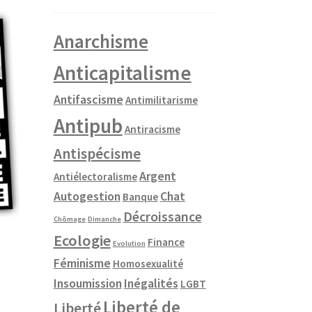
Anarchisme
Anticapitalisme
Antifascisme
Antimilitarisme
Antipub
Antiracisme
Antispécisme
Argent
Antiélectoralisme
Autogestion
Chat
Banque
Décroissance
Chômage
Dimanche
Ecologie
Finance
Evolution
Féminisme
Homosexualité
Insoumission
Inégalités
LGBT
Liberté de
Liberté