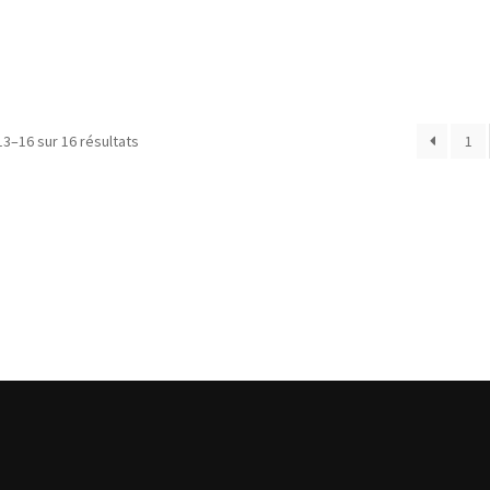
Trié
13–16 sur 16 résultats
1
du
plus
récent
au
plus
ancien