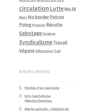
circulation
Lutte
Mai 68
No border
Patron
Marx
Poing
Révolte
Pouvoir
Sabotage
Science
Syndicalisme
Travail
Végane
Vélorution
Zad
Articles récents
Paroles d’un capitaine
Info Capitalisme
#RestezChezVous
Alerte canicule – Adoptez les