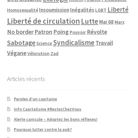
Evolution
Liberté
Insoumission
Inégalités
Homosexualité
LGBT
Liberté de circulation
Lutte
Mai 68
Marx
No border
Patron
Poing
Révolte
Pouvoir
Syndicalisme
Sabotage
Travail
Science
Végane
Vélorution
Zad
Articles récents
Paroles d’un capitaine
Info Capitalisme #RestezChezVous
Alerte canicule – Adoptez les bons réflexes!
Pourquoi lutter contre la pub?