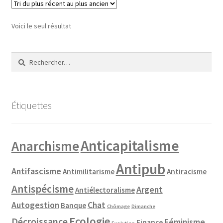
Voici le seul résultat
Rechercher :
Étiquettes
Anticapitalisme
Anarchisme
Antipub
Antifascisme
Antimilitarisme
Antiracisme
Antispécisme
Argent
Antiélectoralisme
Autogestion
Chat
Banque
Chômage
Dimanche
Ecologie
Décroissance
Féminisme
Finance