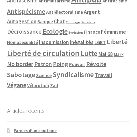
Antifascisme
Antimilitarisme
Antiracisme
Antispécisme
Argent
Antiélectoralisme
Autogestion
Chat
Banque
Chômage
Dimanche
Ecologie
Décroissance
Féminisme
Finance
Evolution
Liberté
Insoumission
Inégalités
Homosexualité
LGBT
Liberté de circulation
Lutte
Mai 68
Marx
No border
Patron
Poing
Révolte
Pouvoir
Syndicalisme
Sabotage
Travail
Science
Végane
Vélorution
Zad
Articles récents
Paroles d’un capitaine