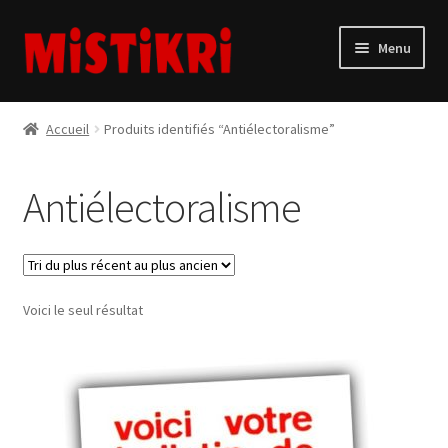
Aller
Aller
Menu
à
au
la
contenu
Accueil
navigation
Accueil
Produits identifiés “Antiélectoralisme”
Tee-shirts
Antiélectoralisme
Blog
FAQ
Voici le seul résultat
Mon compte
Commande
Panier