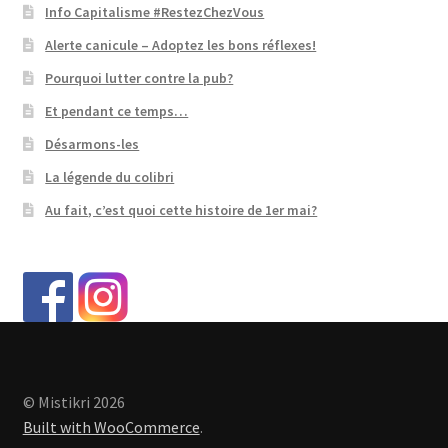
Info Capitalisme #RestezChezVous
Alerte canicule – Adoptez les bons réflexes!
Pourquoi lutter contre la pub?
Et pendant ce temps…
Désarmons-les
La légende du colibri
Au fait, c’est quoi cette histoire de 1er mai?
© Mistikri 2026
Built with WooCommerce
.