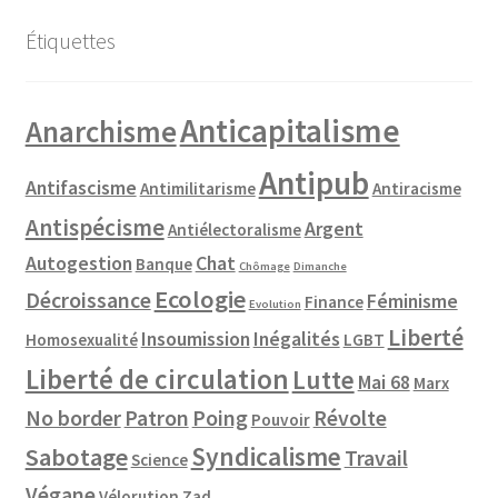
À propos
Étiquettes
Anticapitalisme
Anarchisme
Antipub
Antifascisme
Antimilitarisme
Antiracisme
Antispécisme
Argent
Antiélectoralisme
Autogestion
Chat
Banque
Chômage
Dimanche
Ecologie
Décroissance
Féminisme
Finance
Evolution
Liberté
Insoumission
Inégalités
Homosexualité
LGBT
Liberté de circulation
Lutte
Mai 68
Marx
No border
Patron
Poing
Révolte
Pouvoir
Syndicalisme
Sabotage
Travail
Science
Végane
Vélorution
Zad