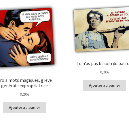
plus
récent
au
plus
ancien
Tu n’as pas besoin du patr
0,20
€
rois mots magiques, grève
générale expropriatrice
Ajouter au panier
0,20
€
Ajouter au panier