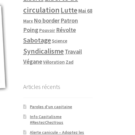
circulation
Lutte
Mai 68
No border
Patron
Marx
Poing
Révolte
Pouvoir
Sabotage
Science
Syndicalisme
Travail
Végane
Vélorution
Zad
Articles récents
Paroles d’un capitaine
Info Capitalisme
#RestezChezVous
Alerte canicule – Adoptez les