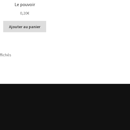
Le pouvoir
0,20
€
Ajouter au panier
Trié
ffichés
du
plus
récent
au
plus
ancien