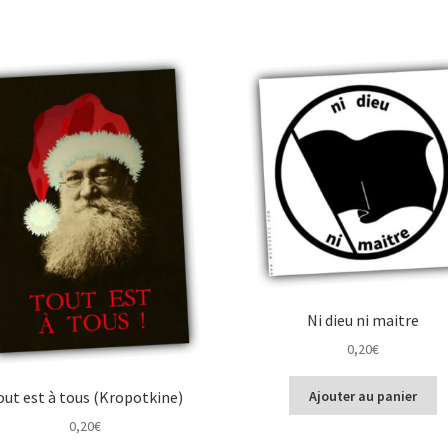
Ni dieu ni maitre
0,20
€
out est à tous (Kropotkine)
Ajouter au panier
0,20
€