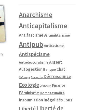
Anarchisme
Anticapitalisme
Antifascisme
Antimilitarisme
Antipub
Antiracisme
Antispécisme
on
Argent
Antiélectoralisme
Autogestion
Chat
Banque
Décroissance
Chômage
Dimanche
Ecologie
Finance
Evolution
Féminisme
Homosexualité
Insoumission
Inégalités
LGBT
Liberté de
Liberté