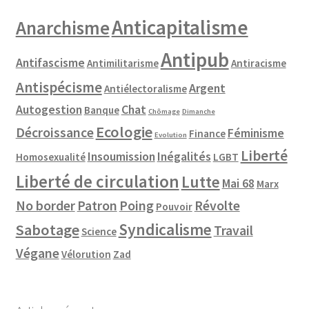
Anticapitalisme
Anarchisme
Antipub
Antifascisme
Antimilitarisme
Antiracisme
Antispécisme
Argent
Antiélectoralisme
Autogestion
Chat
Banque
Chômage
Dimanche
Ecologie
Décroissance
Féminisme
Finance
Evolution
Liberté
Insoumission
Inégalités
Homosexualité
LGBT
Liberté de circulation
Lutte
Mai 68
Marx
No border
Patron
Poing
Révolte
Pouvoir
Syndicalisme
Sabotage
Travail
Science
Végane
Vélorution
Zad