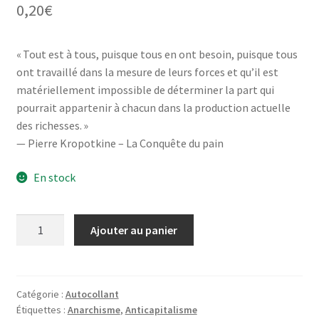
0,20
€
« Tout est à tous, puisque tous en ont besoin, puisque tous
ont travaillé dans la mesure de leurs forces et qu’il est
matériellement impossible de déterminer la part qui
pourrait appartenir à chacun dans la production actuelle
des richesses. »
— Pierre Kropotkine – La Conquête du pain
En stock
quantité
Ajouter au panier
de
Tout
est
à
Catégorie :
Autocollant
Étiquettes :
Anarchisme
,
Anticapitalisme
tous