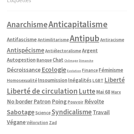
Anticapitalisme
Anarchisme
Antipub
Antifascisme
Antimilitarisme
Antiracisme
Antispécisme
Argent
Antiélectoralisme
Autogestion
Chat
Banque
Chômage
Dimanche
Ecologie
Décroissance
Féminisme
Finance
Evolution
Liberté
Insoumission
Inégalités
Homosexualité
LGBT
Liberté de circulation
Lutte
Mai 68
Marx
No border
Patron
Poing
Révolte
Pouvoir
Syndicalisme
Sabotage
Travail
Science
Végane
Vélorution
Zad