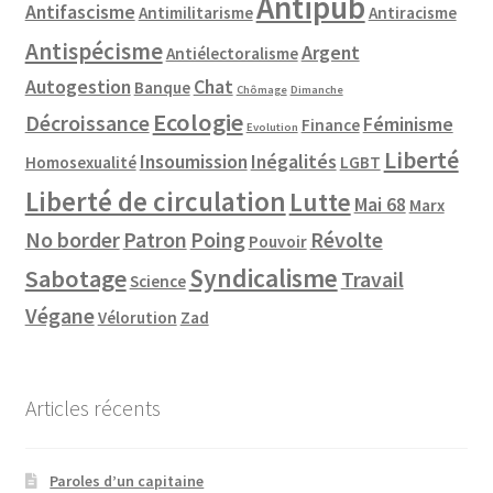
Antipub
Antifascisme
Antimilitarisme
Antiracisme
Antispécisme
Argent
Antiélectoralisme
Autogestion
Chat
Banque
Chômage
Dimanche
Ecologie
Décroissance
Féminisme
Finance
Evolution
Liberté
Insoumission
Inégalités
Homosexualité
LGBT
Liberté de circulation
Lutte
Mai 68
Marx
No border
Patron
Poing
Révolte
Pouvoir
Syndicalisme
Sabotage
Travail
Science
Végane
Vélorution
Zad
Articles récents
Paroles d’un capitaine