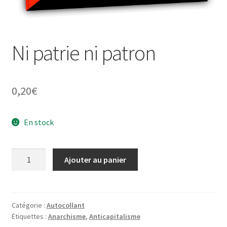
À propos
Ni patrie ni patron
0,20
€
En stock
quantité
Ajouter au panier
de
Ni
patrie
ni
Catégorie :
Autocollant
Étiquettes :
Anarchisme
,
Anticapitalisme
patron