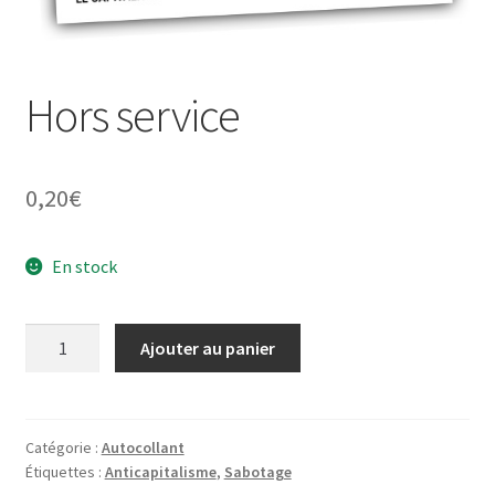
À propos
Hors service
0,20
€
En stock
quantité
Ajouter au panier
de
Hors
service
Catégorie :
Autocollant
Étiquettes :
Anticapitalisme
,
Sabotage