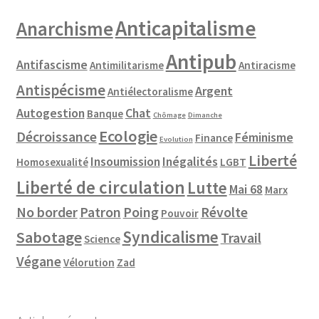
Anticapitalisme
Anarchisme
Antipub
Antifascisme
Antimilitarisme
Antiracisme
Antispécisme
Argent
Antiélectoralisme
Autogestion
Chat
Banque
Chômage
Dimanche
Ecologie
Décroissance
Féminisme
Finance
Evolution
Liberté
Insoumission
Inégalités
Homosexualité
LGBT
Liberté de circulation
Lutte
Mai 68
Marx
No border
Patron
Poing
Révolte
Pouvoir
Syndicalisme
Sabotage
Travail
Science
Végane
Vélorution
Zad