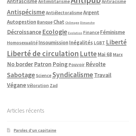
Antifascisme
Antimilitarisme
Antiracisme
Antispécisme
Argent
Antiélectoralisme
Autogestion
Chat
Banque
Chômage
Dimanche
Ecologie
Décroissance
Féminisme
Finance
Evolution
Liberté
Insoumission
Inégalités
Homosexualité
LGBT
Liberté de circulation
Lutte
Mai 68
Marx
No border
Patron
Poing
Révolte
Pouvoir
Syndicalisme
Sabotage
Travail
Science
Végane
Vélorution
Zad
Articles récents
Paroles d’un capitaine