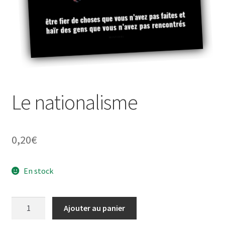
À propos
Le nationalisme
0,20
€
En stock
quantité
Ajouter au panier
de