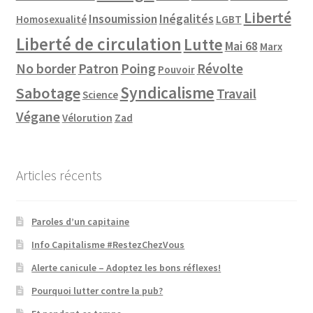
Liberté
Insoumission
Inégalités
Homosexualité
LGBT
Liberté de circulation
Lutte
Mai 68
Marx
No border
Patron
Poing
Révolte
Pouvoir
Syndicalisme
Sabotage
Travail
Science
Végane
Vélorution
Zad
Articles récents
Paroles d’un capitaine
Info Capitalisme #RestezChezVous
Alerte canicule – Adoptez les bons réflexes!
Pourquoi lutter contre la pub?