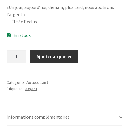
«Un jour, aujourd’hui, demain, plus tard, nous abolirons
l’argent.»
— Élisée Reclus
En stock
quantité
Ajouter au panier
de
Nous
abolirons
l'argent
Catégorie :
Autocollant
Étiquette :
Argent
Informations complémentaires