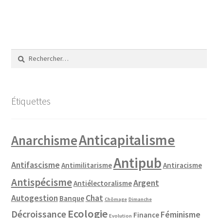
Rechercher :
Étiquettes
Anticapitalisme
Anarchisme
Antipub
Antifascisme
Antimilitarisme
Antiracisme
Antispécisme
Argent
Antiélectoralisme
Autogestion
Chat
Banque
Chômage
Dimanche
Ecologie
Décroissance
Féminisme
Finance
Evolution